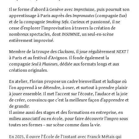
Il se forme d’abord à Genève avec
ImproSuisse
, puis poursuit son
apprentissage à Paris auprès des
Impronautes
(compagnie
Eux
)
et de la compagnie
Smoking Sofa
. Curieux et passionné, il ne
cesse d’explorer l’improvisation à travers la création de
nombreux spectacles, dont
INSOMNIE
, un seul-en-scène
entièrement improvisé.
Membre de la troupe des
Clacksons
, il joue régulièrement
NEXT !
à Paris et au festival d’Avignon. Il fonde également la
compagnie
Seul à Plusieurs
, dédiée aux formats longs et aux
créations originales.
En atelier, Florian propose un cadre bienveillant et ludique où
l’on apprend à se détendre, à oser, et surtout à prendre plaisir
à jouer ensemble. Il met l’accent sur l’écoute, l’audace et la joie
de créer, convaincu que c’est la meilleure façon d’apprendre et
de grandir.
Il anime aussi des stages et des formations en entreprise, en
milieu associatif ou en école, pour faire découvrir l’impro sous
toutes ses formes – sur scène comme dans la vie.
En 2025, il ouvre l'École de l'Instant avec Franck Métais qui